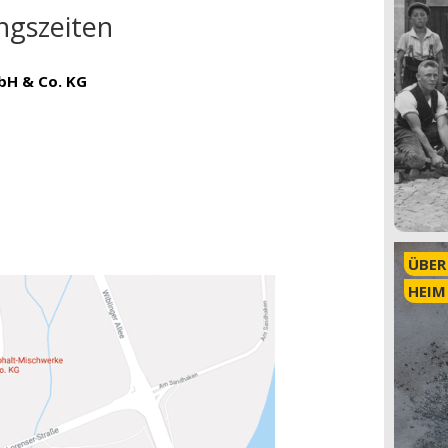
ngszeiten
bH & Co. KG
ÜBER
HEIM