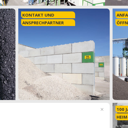
KONTAKT UND
ANFA
ANSPRECHPARTNER
ÖFFN
100 
HEIM